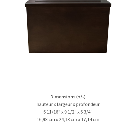
LANGELIER – Urne de merisier massif
LINCOURT – Urne de merisier massif
Services
Nous joindre
Ressources
Dimensions (+/-)
hauteur x largeur x profondeur
6 11/16″ x 9 1/2″ x 6 3/4″
16,98 cm x 24,13 cm x 17,14 cm