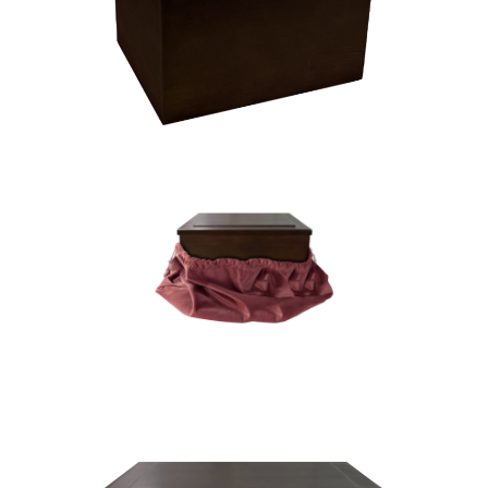
BOUTIN verticale – Urne de merisier massif et noyer
noir
BOUTIN horizontale – Urne de merisier massif et
noyer noir
MONGEAU horizontale – Urne de merisier massif et
coins de noyer noir
MONGEAU verticale – Urne de merisier massif et
coins de noyer noir
LOISELLE – Urne de chêne
LABOSSIÈRE – Urne de merisier massif
FLIBOTTE – Urne de merisier massif