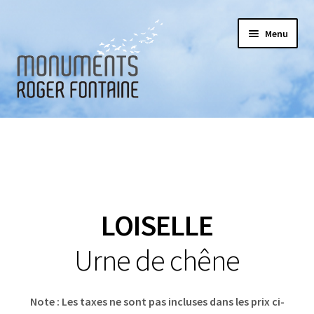
Aller
Aller
Menu
à
au
la
contenu
navigation
Accueil
Ouvrir
Produits
le
sous-
Ouvrir
Monuments funéraires
menu
le
LOISELLE
sous-
Monuments commémoratifs
menu
Urne de chêne
Monuments urnes
Note : Les taxes ne sont pas incluses dans les prix ci-
Monuments pour animaux